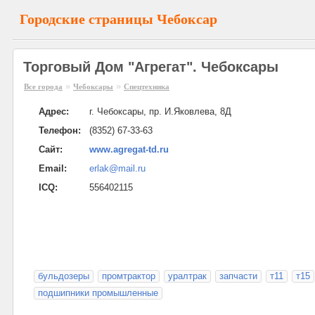
Городские страницы Чебоксар
Торговый Дом "Агрегат". Чебоксары
»
»
Все города
Чебоксары
Спецтехника
Адрес:
г. Чебоксары, пр. И.Яковлева, 8Д
Телефон:
(8352) 67-33-63
Сайт:
www.agregat-td.ru
Email:
erlak@mail.ru
ICQ:
556402115
бульдозеры
промтрактор
уралтрак
запчасти
т11
т15
подшипники промышленные