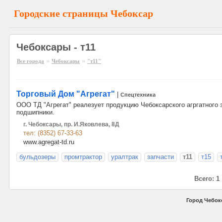
Городские страницы Чебоксар
Чебоксары - т11
»
»
Все города
Чебоксары
"т11"
Торговый Дом "Агрегат"
|
Спецтехника
ООО ТД "Агрегат" реалезует продукцию Чебоксарского агргатного 
подшипники.
г. Чебоксары, пр. И.Яковлева, 8Д
тел: (8352) 67-33-63
www.agregat-td.ru
бульдозеры
промтрактор
уралтрак
запчасти
т11
т15
Всего: 1
Город Чебок