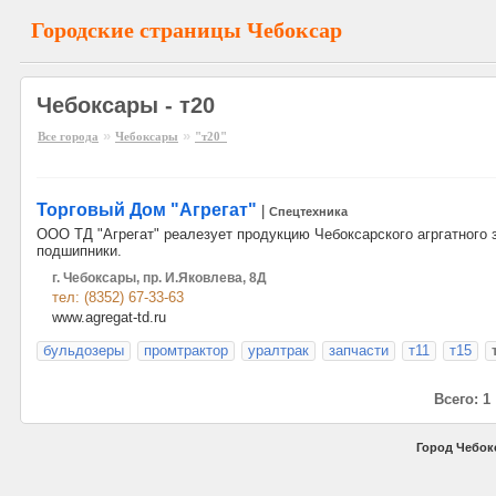
Городские страницы Чебоксар
Чебоксары - т20
»
»
Все города
Чебоксары
"т20"
Торговый Дом "Агрегат"
|
Спецтехника
ООО ТД "Агрегат" реалезует продукцию Чебоксарского агргатного 
подшипники.
г. Чебоксары, пр. И.Яковлева, 8Д
тел: (8352) 67-33-63
www.agregat-td.ru
бульдозеры
промтрактор
уралтрак
запчасти
т11
т15
Всего: 1
Город Чебок