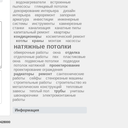
водонагреватели
встроенные
пылесосы
глянцевый потолок
декорирование интерьера
дизайн
интерьера
евроремонт
запорная
арматура
инвестиции
инженерные
системы
инструменты
камнерезные
станки
канализация
канатные пилы
капитальный ремонт
квартиры
кондиционеры
косметический ремонт
котлы
краны
монтаж
насоссы
натяжные потолки
обмерочные работы
окна
отделка
отделочные работы
пвх
пластиковые
окна
подвесные потолки
подводки
потолок натяжной
проектирование
проектирование ограждения
радиаторы
ремонт
сантехнические
работы
сейфы
стенорезные машины
строительные работы
строительство из
металлических конструкций
тепловые
завесы
теплый пол
трубы
унитазы
швонарезчики
электромонтажные
работы
Информация
428000