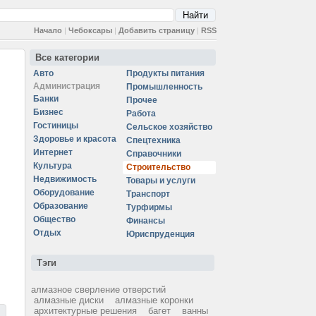
Начало
|
Чебоксары
|
Добавить страницу
|
RSS
Все категории
Авто
Продукты питания
Администрация
Промышленность
Банки
Прочее
Бизнес
Работа
Гостиницы
Сельское хозяйство
Здоровье и красота
Спецтехника
Интернет
Справочники
Культура
Строительство
Недвижимость
Товары и услуги
Оборудование
Транспорт
Образование
Турфирмы
Общество
Финансы
Отдых
Юриспруденция
Тэги
алмазное сверление отверстий
алмазные диски
алмазные коронки
архитектурные решения
багет
ванны