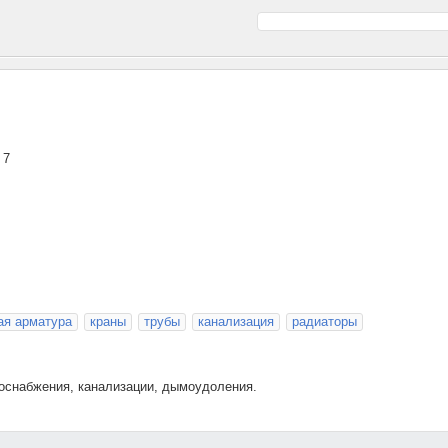
 7
ая арматура
краны
трубы
канализация
радиаторы
оснабжения, канализации, дымоудоления.