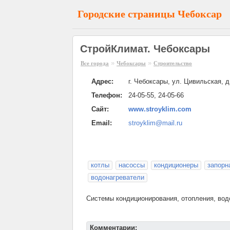
Городские страницы Чебоксар
СтройКлимат. Чебоксары
»
»
Все города
Чебоксары
Строительство
Адрес:
г. Чебоксары, ул. Цивильская, д
Телефон:
24-05-55, 24-05-66
Сайт:
www.stroyklim.com
Email:
stroyklim@mail.ru
котлы
насоссы
кондиционеры
запорн
водонагреватели
Системы кондиционирования, отопления, вод
Комментарии: