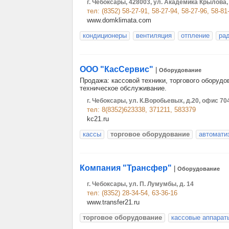
г. Чебоксары, 428003, ул. Академика Крылова, 
тел: (8352) 58-27-91, 58-27-94, 58-27-96, 58-81
www.domklimata.com
кондиционеры
вентиляция
отпление
ра
ООО "КасСервис"
|
Оборудование
Продажа: кассовой техники, торгового оборуд
техническое обслуживание.
г. Чебоксары, ул. К.Воробьевых, д.20, офис 70
тел: 8(8352)623338, 371211, 583379
kc21.ru
кассы
торговое оборудование
автомати
Компания "Трансфер"
|
Оборудование
г. Чебоксары, ул. П. Лумумбы, д. 14
тел: (8352) 28-34-54, 63-36-16
www.transfer21.ru
торговое оборудование
кассовые аппарат