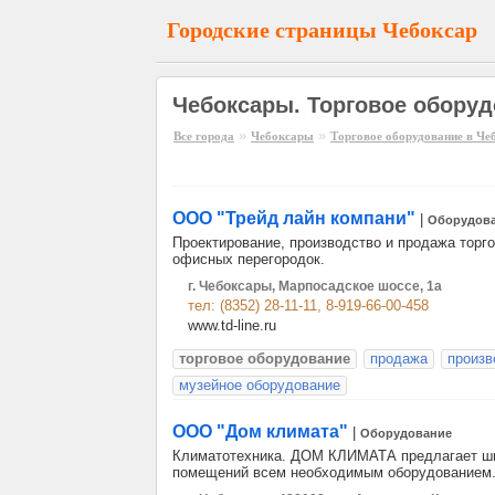
Городские страницы Чебоксар
Чебоксары. Торговое оборуд
»
»
Все города
Чебоксары
Торговое оборудование в Че
ООО "Трейд лайн компани"
|
Оборудов
Проектирование, производство и продажа торго
офисных перегородок.
г. Чебоксары, Марпосадское шоссе, 1а
тел: (8352) 28-11-11, 8-919-66-00-458
www.td-line.ru
торговое оборудование
продажа
произв
музейное оборудование
ООО "Дом климата"
|
Оборудование
Климатотехника. ДОМ КЛИМАТА предлагает шир
помещений всем необходимым оборудованием