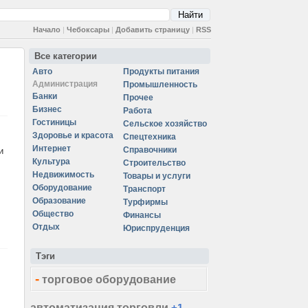
Начало
|
Чебоксары
|
Добавить страницу
|
RSS
Все категории
Авто
Продукты питания
Администрация
Промышленность
Банки
Прочее
Бизнес
Работа
Гостиницы
Сельское хозяйство
Здоровье и красота
Спецтехника
Интернет
Справочники
и
Культура
Строительство
Недвижимость
Товары и услуги
Оборудование
Транспорт
Образование
Турфирмы
Общество
Финансы
Отдых
Юриспруденция
Тэги
-
торговое оборудование
автоматизация торговли
+1