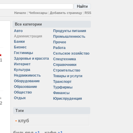
Начало
|
Чебоксары
|
Добавить страницу
|
RSS
Все категории
Авто
Продукты питания
Администрация
Промышленность
Банки
Прочее
Бизнес
Работа
Гостиницы
Сельское хозяйство
Здоровье и красота
Спецтехника
1
Интернет
Справочники
Культура
Строительство
Недвижимость
Товары и услуги
Оборудование
Транспорт
Образование
Турфирмы
Общество
Финансы
Отдых
Юриспруденция
2
Тэги
-
клуб
бильярд
+1
кафе
+1