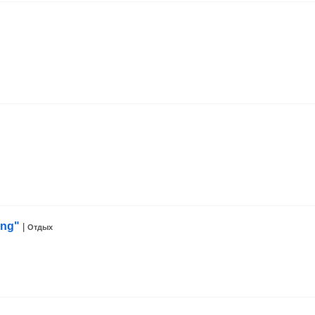
ing"
|
Отдых