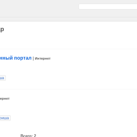
ар
онный портал
|
Интернет
ша
ернет
фиша
Всего: 2