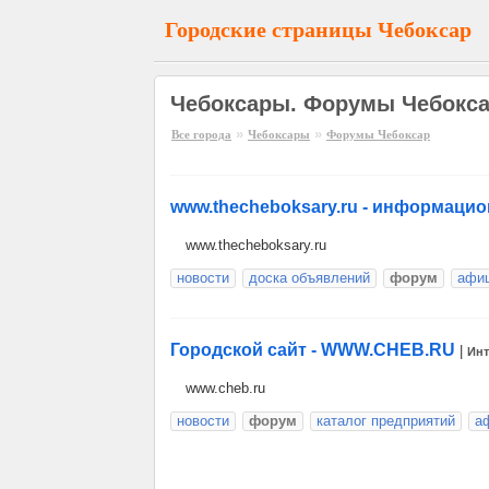
Городские страницы Чебоксар
Чебоксары. Форумы Чебокс
»
»
Все города
Чебоксары
Форумы Чебоксар
www.thecheboksary.ru - информаци
www.thecheboksary.ru
новости
доска объявлений
форум
афи
Городской сайт - WWW.CHEB.RU
|
Инт
www.cheb.ru
новости
форум
каталог предприятий
а