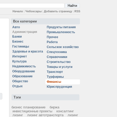
Начало
|
Чебоксары
|
Добавить страницу
|
RSS
Все категории
Авто
Продукты питания
Администрация
Промышленность
Банки
Прочее
Бизнес
Работа
Гостиницы
Сельское хозяйство
Здоровье и красота
Спецтехника
Интернет
Справочники
Культура
Строительство
Недвижимость
Товары и услуги
Оборудование
Транспорт
Образование
Турфирмы
Общество
Финансы
Отдых
Юриспруденция
Тэги
бизнес планирование
биржа
инвестиционные проекты
консалтинг
лизинг
лизинг автотранспорта
лизинг