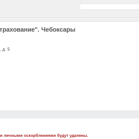
трахование". Чебоксары
, д. 5
 и личными оскорблениями будут удалены.