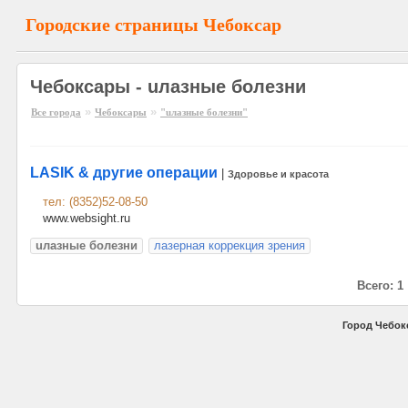
Городские страницы Чебоксар
Чебоксары - uлазные болезни
»
»
Все города
Чебоксары
"uлазные болезни"
LASIK & другие операции
|
Здоровье и красота
тел: (8352)52-08-50
www.websight.ru
uлазные болезни
лазерная коррекция зрения
Всего: 1
Город Чебок