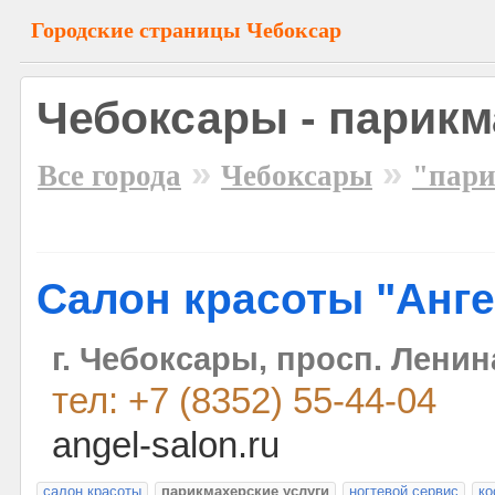
Городские страницы Чебоксар
Чебоксары - парикм
»
»
Все города
Чебоксары
"пари
Салон красоты "Анг
г. Чебоксары, просп. Ленин
тел: +7 (8352) 55-44-04
angel-salon.ru
салон красоты
парикмахерские услуги
ногтевой сервис
ко