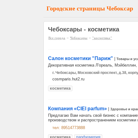
Городские страницы Чебоксар
Чебоксары - косметика
»
»
Все города
Чебоксары
"косметика"
Салон косметики "Париж"
|
Товары и ус
Декоративная косметика Л'ореаль, Мэйбеллин,
г. Чебоксары, Московский проспект, д.38, корп
cosmparis.hut2.ru
косметика
Компания «СIEl parfum»
|
Здоровье и кра
Предлагаю Вам начать свой бизнес с компанией
производством и распространением косметики 
тел: 89514773888
косметика
парфюмерия