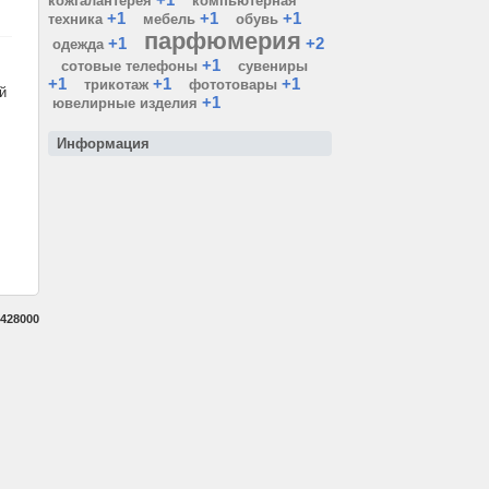
кожгалантерея
компьютерная
+1
+1
+1
техника
мебель
обувь
парфюмерия
+1
+2
одежда
+1
сотовые телефоны
сувениры
+1
+1
+1
трикотаж
фототовары
й
+1
ювелирные изделия
Информация
428000