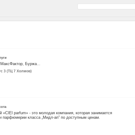
луги
 МаксФактор, Буржа...
ус 3 (ТЦ 7 Холмов)
сота
 «СIEl parfum» - это молодая компания, которая занимается
и парфюмерии класса „Мидл-ап” по доступным ценам.